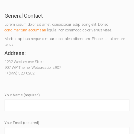
General Contact
Lorem ipsum dolor sit amet, consectetur adipiscing elit. Donec
condimentum accumsan
ligula, non commodo dolor varius vitae.
Morbi dapibus neque a mauris sodales bibendum. Phasellus at ornare
tellus.
Address:
1232 Westley Ave Street
907 WP Theme, Webcreations907
1+(999)-323-0202
Your Name (required)
Your Email (required)